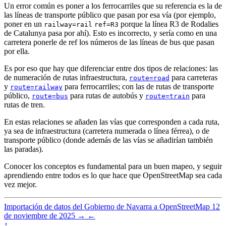
Un error común es poner a los ferrocarriles que su referencia es la de
las líneas de transporte público que pasan por esa vía (por ejemplo,
poner en un
porque la línea R3 de Rodalies
railway=rail
ref=R3
de Catalunya pasa por ahí). Esto es incorrecto, y sería como en una
carretera ponerle de ref los números de las líneas de bus que pasan
por ella.
Es por eso que hay que diferenciar entre dos tipos de relaciones: las
de numeración de rutas infraestructura,
para carreteras
route=road
y
para ferrocarriles; con las de rutas de transporte
route=railway
público,
para rutas de autobús y
para
route=bus
route=train
rutas de tren.
En estas relaciones se añaden las vías que corresponden a cada ruta,
ya sea de infraestructura (carretera numerada o línea férrea), o de
transporte público (donde además de las vías se añadirían también
las paradas).
Conocer los conceptos es fundamental para un buen mapeo, y seguir
aprendiendo entre todos es lo que hace que OpenStreetMap sea cada
vez mejor.
Importación de datos del Gobierno de Navarra a OpenStreetMap
12
de noviembre de 2025
→
←
↑